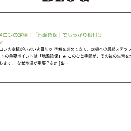
メロンの定植：「地温確保」でしっかり根付け
21
ロンの定植がいよいよ目前🍈 準備を進めてきて、定植への最終ステッ
ストの重要ポイントは「地温確保」🔥 このひと手間が、その後の生育を
します。 なぜ地温が重要？&# [&…