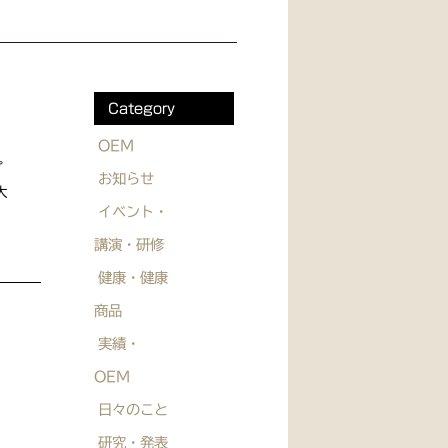
Category
OEM
プ
お知らせ
大
イベント・
講演・研修
健康・健康
商品
実績・
OEM
日々のこと
研究・発表