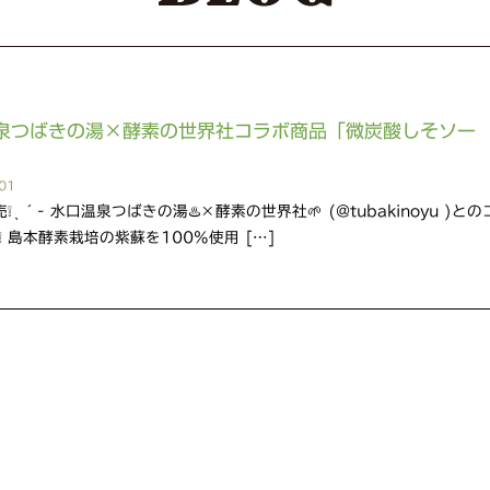
泉つばきの湯×酵素の世界社コラボ商品「微炭酸しそソー
01
発売❕ ̖ ´- 水口温泉つばきの湯♨️×酵素の世界社🌱 (@tubakinoyu )との
❕ 島本酵素栽培の紫蘇を100％使用 […]