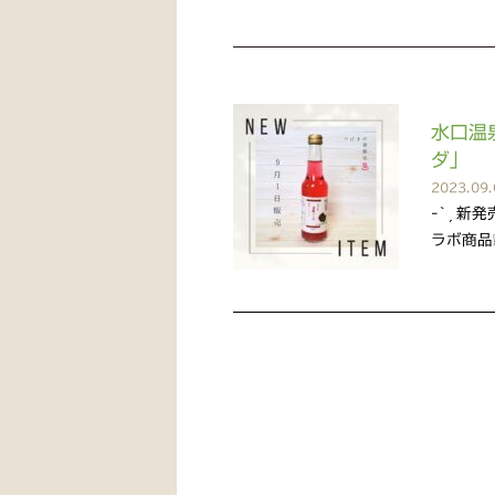
水口温
ダ」
2023.09.
-` ̗ 新
ラボ商品