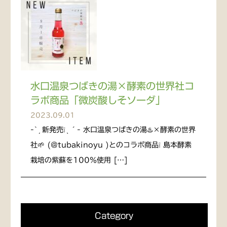
水口温泉つばきの湯×酵素の世界社コ
ラボ商品「微炭酸しそソーダ」
2023.09.01
-` ̗ 新発売❕ ̖ ´- 水口温泉つばきの湯♨️×酵素の世界
社🌱 (@tubakinoyu )とのコラボ商品❕ 島本酵素
栽培の紫蘇を100％使用 […]
Category