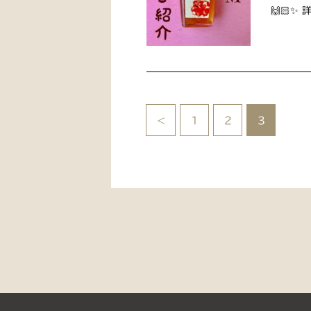
🙌🏻
<
1
2
3