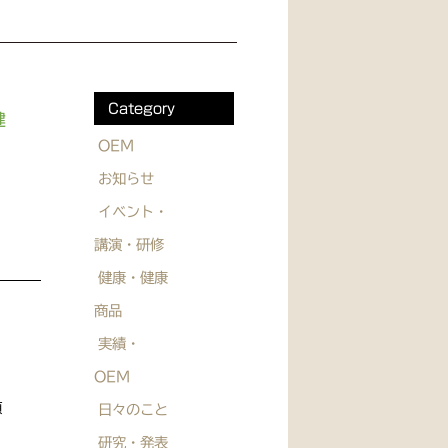
Category
健
OEM
お知らせ
イベント・
講演・研修
健康・健康
商品
実績・
OEM
頂
日々のこと
研究・発表