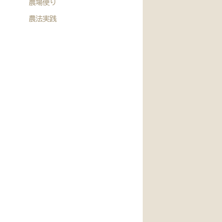
農場便り
農法実践