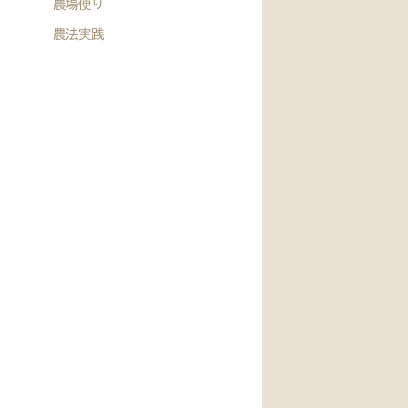
農場便り
農法実践