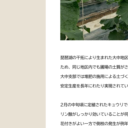
琵琶湖の干拓により生まれた大中地
ため、同じ地区内でも圃場の土質が
大中支部では堆肥の施用による土づ
安定生産を長年にわたり実現されて
2月の中旬頃に定植されたキュウリ
リン酸がしっかり効いていることが
花付きがよい一方で側枝の発生が例