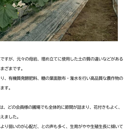
区ですが、元々の母岩、埋め立てに使用した土の質の違いなどがある
さまざまです。
くり、有機質発酵肥料、糖の葉面散布・潅水を行い高品質な農作物の
います。
では、どの会員様の圃場でも全体的に節間が詰まり、花付きもよく、
伺えました。
年より弱いのが心配だ、との声も多く、生育がやや生殖生長に傾いて