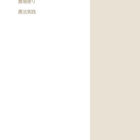
農場便り
農法実践