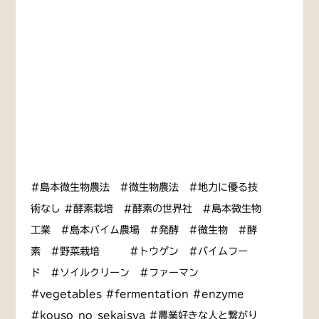
#島本微生物農法 #微生物農法 #地力に優る技
術なし #酵素栽培 #酵素の世界社 #島本微生物
工業 #島本バイム農場 #発酵 #微生物 #酵
素 #野菜栽培 #トウゲン #バイムフー
ド #ソイルクリーン #ファーマン
#vegetables #fermentation #enzyme
#kouso_no_sekaisya #農業好きな人と繋がり