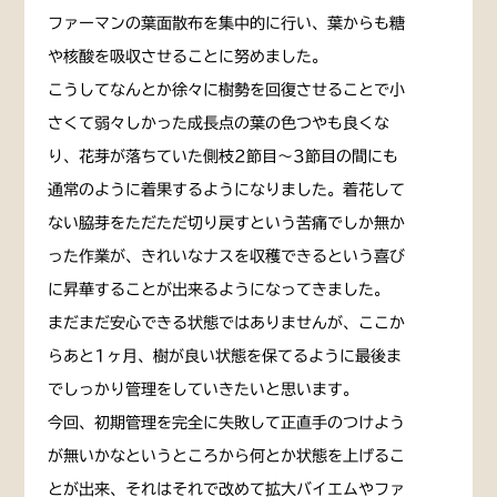
ファーマンの葉面散布を集中的に行い、葉からも糖
や核酸を吸収させることに努めました。
こうしてなんとか徐々に樹勢を回復させることで小
さくて弱々しかった成長点の葉の色つやも良くな
り、花芽が落ちていた側枝2節目〜3節目の間にも
通常のように着果するようになりました。着花して
ない脇芽をただただ切り戻すという苦痛でしか無か
った作業が、きれいなナスを収穫できるという喜び
に昇華することが出来るようになってきました。
まだまだ安心できる状態ではありませんが、ここか
らあと1ヶ月、樹が良い状態を保てるように最後ま
でしっかり管理をしていきたいと思います。
今回、初期管理を完全に失敗して正直手のつけよう
が無いかなというところから何とか状態を上げるこ
とが出来、それはそれで改めて拡大バイエムやファ