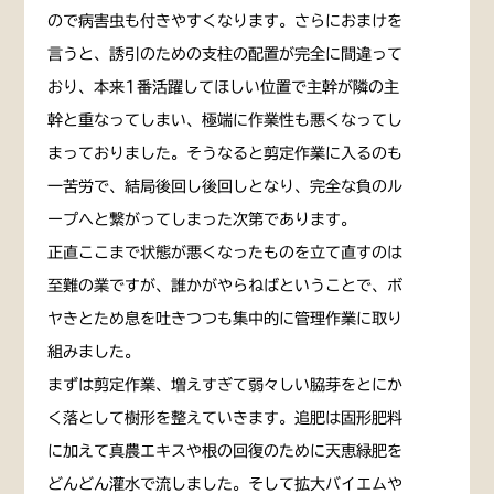
ので病害虫も付きやすくなります。さらにおまけを
言うと、誘引のための支柱の配置が完全に間違って
おり、本来1番活躍してほしい位置で主幹が隣の主
幹と重なってしまい、極端に作業性も悪くなってし
まっておりました。そうなると剪定作業に入るのも
一苦労で、結局後回し後回しとなり、完全な負のル
ープへと繋がってしまった次第であります。
正直ここまで状態が悪くなったものを立て直すのは
至難の業ですが、誰かがやらねばということで、ボ
ヤきとため息を吐きつつも集中的に管理作業に取り
組みました。
まずは剪定作業、増えすぎて弱々しい脇芽をとにか
く落として樹形を整えていきます。追肥は固形肥料
に加えて真農エキスや根の回復のために天恵緑肥を
どんどん灌水で流しました。そして拡大バイエムや