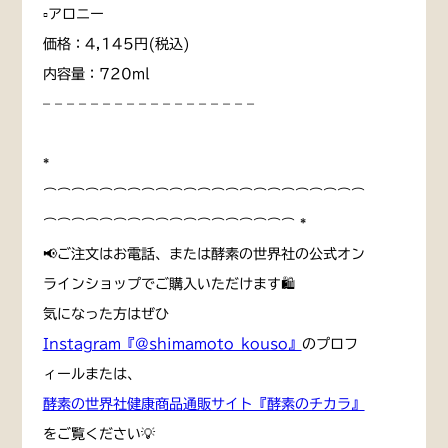
▫️アロニー
価格：4,145円(税込)
内容量：720ml
– – – – – – – – – – – – – – – – – –
*
⌒⌒⌒⌒⌒⌒⌒⌒⌒⌒⌒⌒⌒⌒⌒⌒⌒⌒⌒⌒⌒⌒⌒
⌒⌒⌒⌒⌒⌒⌒⌒⌒⌒⌒⌒⌒⌒⌒⌒⌒⌒ *
📢ご注文はお電話、または酵素の世界社の公式オン
ラインショップでご購入いただけます🛍
気になった方はぜひ
Instagram『@shimamoto_kouso』
のプロフ
ィールまたは、
酵素の世界社健康商品通販サイト『酵素のチカラ』
をご覧ください💡