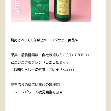
発売されて60年以上のロングセラー商品💫
果実・植物酵素液に自社栽培したこだわりのアロエ
とニンニクをブレンドしました🥬🧄✨
⚠️液糖や水は一切使用していません🙅🏻‍♀️❕
働き盛りの幅広い年代の皆様に❗️
ニンニクパワーで疲労回復💪🏻🔥
– – – – – – – – – – – – – – – – – –