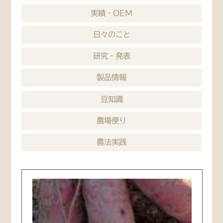
実績・OEM
日々のこと
研究・発表
製品情報
豆知識
農場便り
農法実践