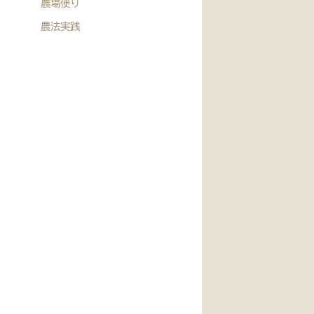
農場便り
農法実践