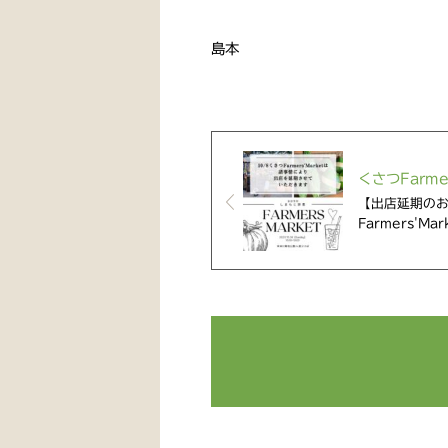
島本
くさつFarmer
【出店延期のお
Farmers'M