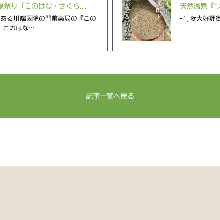
祭り「このはな・さくら...
天然温泉『つ
にある川端医院の門前薬局の『この
-` ̗ 🍈大好
 このはな…
記事一覧へ戻る