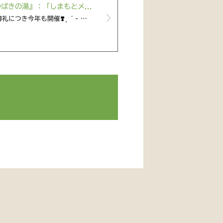
ばきの湯』：「しまもとメ...
評御礼につき今年も開催❣️ ̖ ´- …