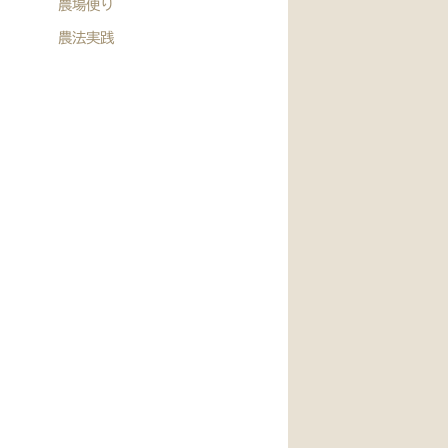
農場便り
農法実践