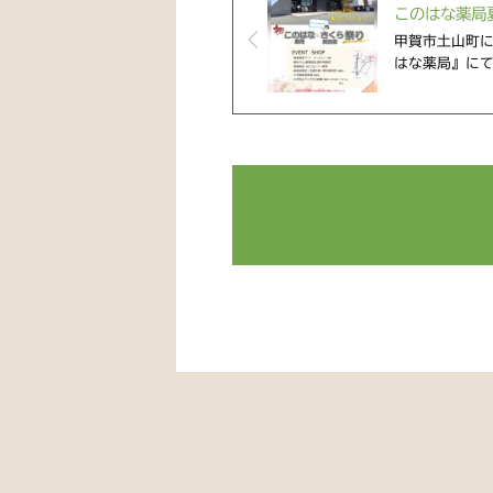
このはな薬局夏
甲賀市土山町
はな薬局』にて