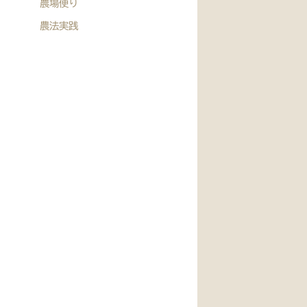
農場便り
農法実践