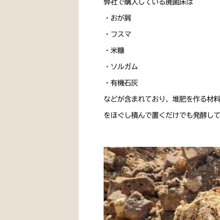
弊社で購入している廃菌床は
・おが屑
・フスマ
・米糠
・ソルガム
・有機石灰
などが含まれており、堆肥を作る材料
をほぐし積んで置くだけでも発酵し