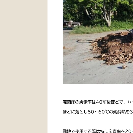
廃菌床の炭素率は40前後ほどで、ハ
ほどに落とし50〜60℃の発酵熱を
露地で使用する際は特に炭素率を20