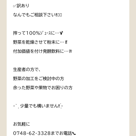
✅訳あり
なんでもご相談下さい❗️👌🏻
搾って100％ｼﾞｭｰｽに…🍹
野菜を乾燥させて粉末に…🥬
付加価値を付け発酵飲料に…🥂
生産者の方で、
野菜の加工をご検討中の方
余った野菜や果物でお困りの方
-` ̗ 少量でも構いません❗️ ̖́-
お気軽に
0748-62-3328までお電話📞