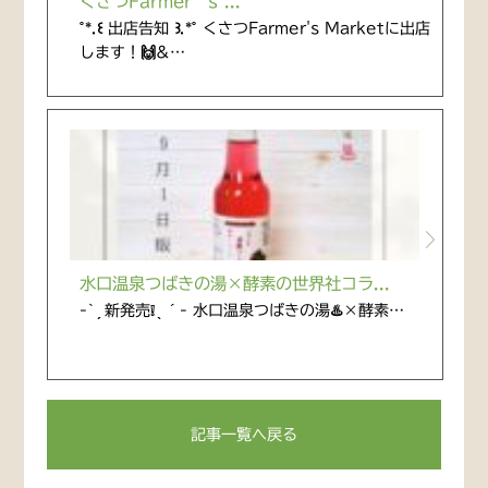
くさつFarmer’s ...
˚*.꒰ 出店告知 ꒱.*˚ くさつFarmer's Marketに出店
します！🙌&…
水口温泉つばきの湯×酵素の世界社コラ...
-` ̗ 新発売❕ ̖ ´- 水口温泉つばきの湯♨️×酵素…
記事一覧へ戻る