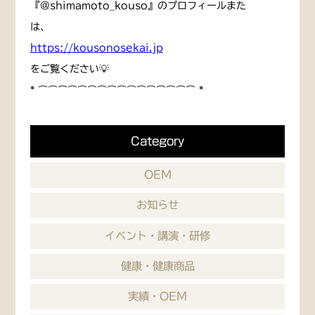
『@shimamoto_kouso』のプロフィールまた
は、
https://kousonosekai.jp
をご覧ください💡
* ⌒⌒⌒⌒⌒⌒⌒⌒⌒⌒⌒⌒⌒⌒⌒⌒ *
Category
OEM
お知らせ
イベント・講演・研修
健康・健康商品
実績・OEM