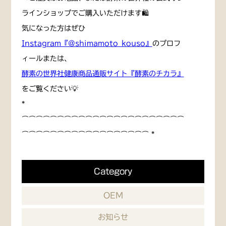
ラインショップでご購入いただけます🛍
気になった方はぜひ
Instagram『@shimamoto_kouso』
のプロフ
ィールまたは、
酵素の世界社健康商品通販サイト『酵素のチカラ』
をご覧ください💡
*
⌒⌒⌒⌒⌒⌒⌒⌒⌒⌒⌒⌒⌒⌒⌒⌒⌒⌒⌒⌒⌒⌒⌒
⌒⌒⌒⌒⌒⌒⌒⌒⌒⌒⌒⌒⌒⌒⌒⌒⌒⌒ *
Category
OEM
お知らせ