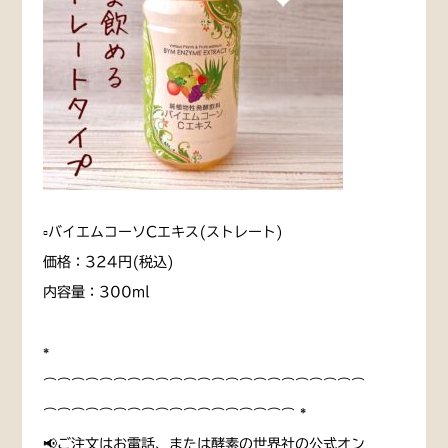
▫️バイエムコーソCエキス(ストレート)
価格：324円(税込)
内容量：300ml
*
⌒⌒⌒⌒⌒⌒⌒⌒⌒⌒⌒⌒⌒⌒⌒⌒⌒⌒⌒⌒⌒⌒⌒
⌒⌒⌒⌒⌒⌒⌒⌒⌒⌒⌒⌒⌒⌒⌒⌒⌒⌒ *
📢ご注文はお電話、または酵素の世界社の公式オン