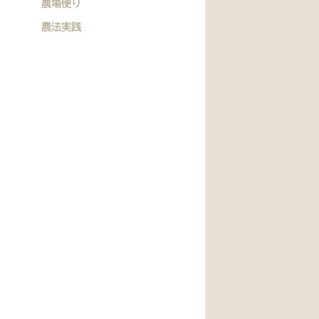
農場便り
農法実践