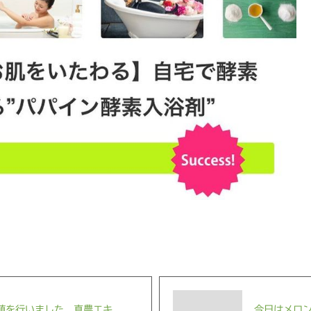
を行いました 真農エキ...
今日はメロン