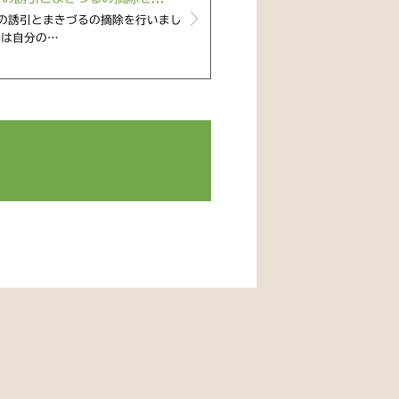
の誘引とまきづるの摘除を行いまし
るは自分の…