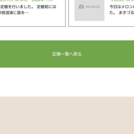
定植を行いました。 定植前には
今日はメロン
0倍溶液に苗を…
た 。 まきづ
記事一覧へ戻る