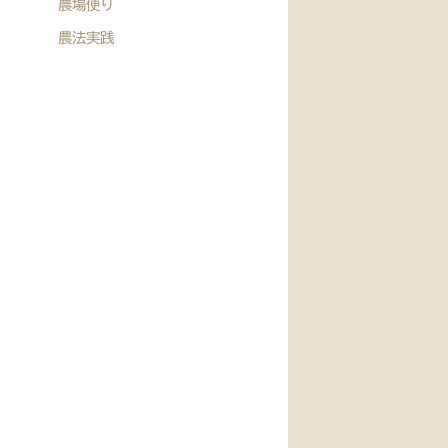
農場便り
農法実践