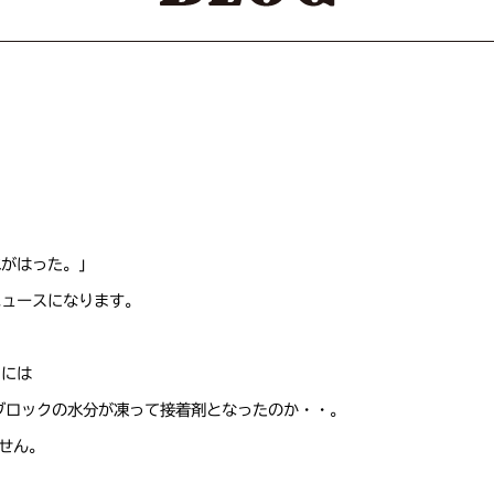
氷がはった。」
ニュースになります。
日には
ブロックの水分が凍って接着剤となったのか・・。
せん。