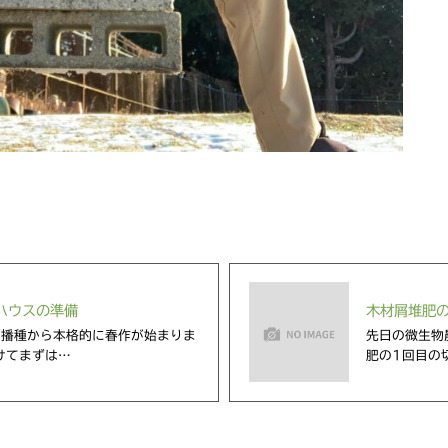
ハウスの準備
木材屑堆肥
の播種から本格的に春作が始まりま
先日の微生物
けてまずは…
肥の1回目の